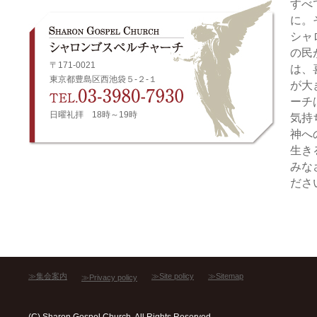
すべ
に。
シャ
の民
〒171-0021
は、
東京都豊島区西池袋５-２-１
が大
ーチ
日曜礼拝 18時～19時
気持
神へ
生き
みな
ださ
≫集会案内
≫Site policy
≫Sitemap
≫Privacy policy